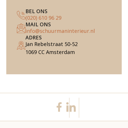
BEL ONS
(020) 610 96 29
MAIL ONS
info@schuurmaninterieur.nl
ADRES
Jan Rebelstraat 50-52
1069 CC Amsterdam