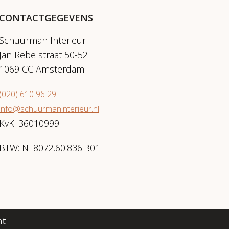
CONTACTGEGEVENS
Schuurman Interieur
Jan Rebelstraat 50-52
1069 CC Amsterdam
(020) 610 96 29
info@schuurmaninterieur.nl
KvK: 36010999
BTW: NL8072.60.836.B01
nt