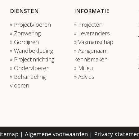
DIENSTEN
INFORMATIE
Projectvloeren
Projecten
Zonwering
Leveranciers
Gordijnen
Vakmanschap
Wandbekleding
Aangenaam
Projectinrichting
kennismaken
Ondervloeren
Milieu
Behandeling
Advies
vloeren
itemap
|
Algemene voorwaarden
|
Privacy stateme