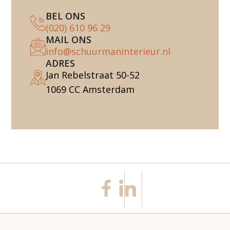
BEL ONS
(020) 610 96 29
MAIL ONS
info@schuurmaninterieur.nl
ADRES
Jan Rebelstraat 50-52
1069 CC Amsterdam