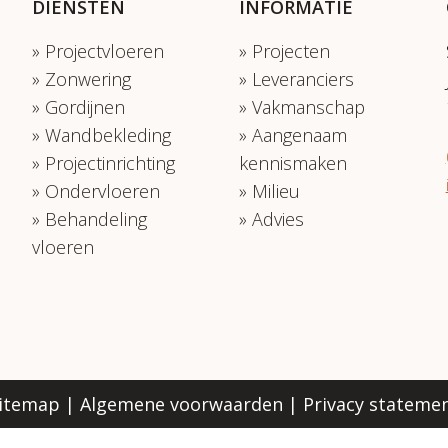
DIENSTEN
INFORMATIE
Projectvloeren
Projecten
Zonwering
Leveranciers
Gordijnen
Vakmanschap
Wandbekleding
Aangenaam
Projectinrichting
kennismaken
Ondervloeren
Milieu
Behandeling
Advies
vloeren
itemap
|
Algemene voorwaarden
|
Privacy stateme