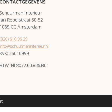
CONTACTGEGEVENS
Schuurman Interieur
Jan Rebelstraat 50-52
1069 CC Amsterdam
(020) 610 96 29
info@schuurmaninterieur.nl
KvK: 36010999
BTW: NL8072.60.836.B01
nt