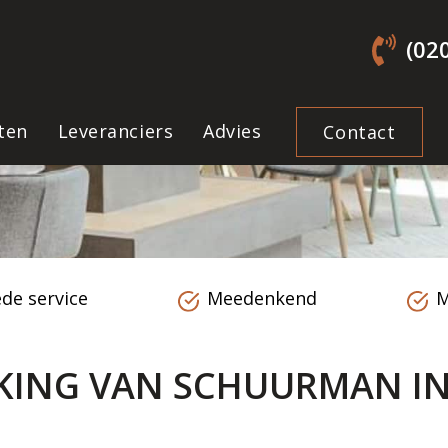
(02
ten
Leveranciers
Advies
Contact
de service
Meedenkend
M
KING VAN SCHUURMAN IN